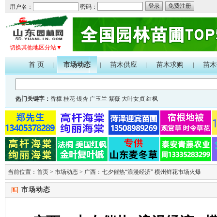
登录
免费注册
用户名：
密码：
切换其他地区分站▼
首 页
市场动态
苗木供应
苗木求购
苗木
|
|
|
|
热门关键字：
香樟
桂花
银杏
广玉兰
紫薇
大叶女贞
红枫
当前位置：
首页
>
市场动态
>
广西：七夕催热“浪漫经济” 横州鲜花市场火爆
市场动态