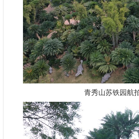
青秀山苏铁园航