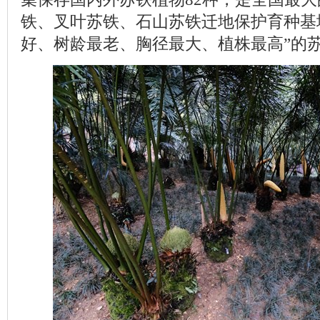
铁、叉叶苏铁、石山苏铁迁地保护育种基
好、树龄最老、胸径最大、植株最高”的