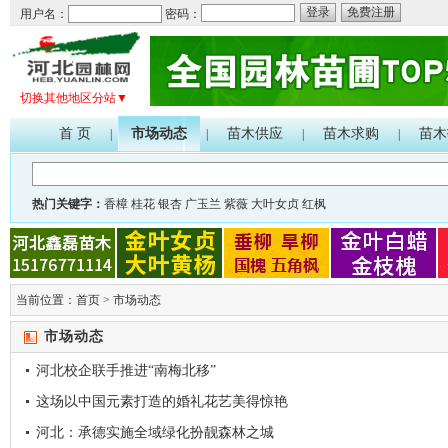
登录
免费注册
用户名：
密码：
切换其他地区分站▼
首 页
市场动态
苗木供应
苗木求购
苗木
|
|
|
|
热门关键字：
香樟
桂花
银杏
广玉兰
紫薇
大叶女贞
红枫
当前位置：
首页
>
市场动态
市场动态
河北校企联手推进“南梅北移”
这场以中国元素打造的婚礼花艺美得惊艳
河北：承德实施全域绿化扮靓森林之城