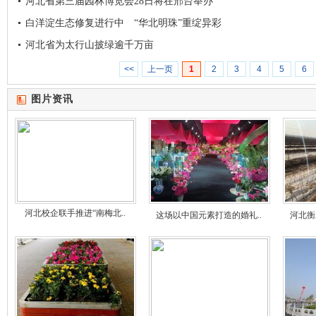
河北省第三届园林博览会28日将在邢台举办
白洋淀生态修复进行中 “华北明珠”重绽异彩
河北省为太行山披绿逾千万亩
<<
上一页
1
2
3
4
5
6
图片资讯
河北校企联手推进“南梅北..
这场以中国元素打造的婚礼..
河北衡