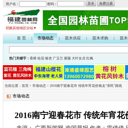
登录
免费注册
用户名：
密码：
切换其他地区分站▼
首 页
市场动态
苗木供应
苗木求购
苗木
|
|
|
|
热门关键字：
香樟
桂花
银杏
广玉兰
紫薇
大叶女贞
红枫
当前位置：
首页
>
市场动态
>
2016南宁迎春花市 传统年宵花价格走“亲民”路线
市场动态
2016南宁迎春花市 传统年宵花