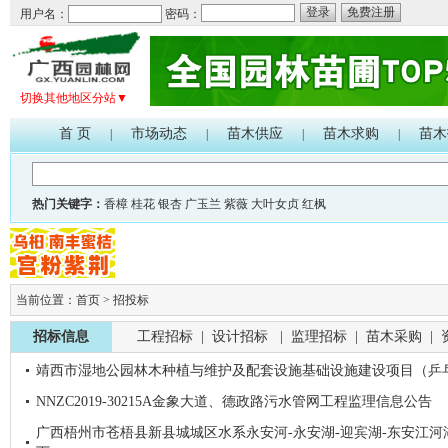
登录
免费注册
用户名：
密码：
切换其他地区分站▼
首 页
市场动态
苗木供应
苗木求购
苗木
|
|
|
|
热门关键字：
香樟
桂花
银杏
广玉兰
紫薇
大叶女贞
红枫
当前位置：
首页
>
招投标
招标信息
工程招标
|
设计招标
|
监理招标
|
苗木采购
|
靖西市湿地公园林木种植与维护及配套设施基础设施建设项目（乒
NNZC2019-30215A金象大道、德政路污水管网工程监理信息公告
广西梧州市苍梧县新县城城区水系永安河-永安湖-迎宾湖-东安江