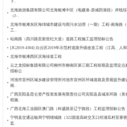
下..
北海旅游集团有限公司北海银滩中区（电建港-原咸田港段）岸线
（J-..
北海市银滩东区海绵城市建设与雨污水治理（一期）工程-南海路（
工..
站南路（四川路至新世纪大道）道路工程施工监理招标公告
[JG2019-4304] 白云区2019年示范村道路升级改造工程（江高
北海市银滩西区滨海绿道工程
云之龙招标集团有限公司柳州市柳南区第三期工程前期及监理定点服务项
招标公
河池市宜州区城乡建设管理所河池市宜州区环城道路及景观提升建
南..
广西宾阳县昆仑资产投资发展有限责任公司宾阳县县城东环路（美
程施..
广西北海工业园区澳门路（科盛路至辽宁路段）工程监理招标公告
宁明县交通运输局宁明绕城路（322国道高岭交叉口经浦瓜村至寨
监..