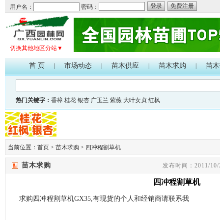
登录
免费注册
用户名：
密码：
切换其他地区分站▼
首 页
市场动态
苗木供应
苗木求购
苗木
|
|
|
|
热门关键字：
香樟
桂花
银杏
广玉兰
紫薇
大叶女贞
红枫
当前位置：
首页
>
苗木求购
>
四冲程割草机
苗木求购
发布时间：2011/10/2
四冲程割草机
求购四冲程割草机GX35,有现货的个人和经销商请联系我