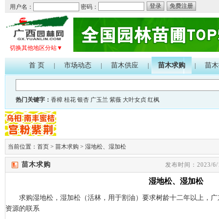
登录
免费注册
用户名：
密码：
切换其他地区分站▼
首 页
市场动态
苗木供应
苗木求购
苗木
|
|
|
|
热门关键字：
香樟
桂花
银杏
广玉兰
紫薇
大叶女贞
红枫
当前位置：
首页
>
苗木求购
>
湿地松、湿加松
苗木求购
发布时间：2023/6/1
湿地松、湿加松
求购湿地松，湿加松（活林，用于割油）要求树龄十二年以上，广
资源的联系