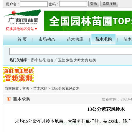
登录
免费注册
用户名：
密码：
切换其他地区分站▼
首 页
市场动态
苗木供应
苗木求购
苗木
|
|
|
|
热门关键字：
香樟
桂花
银杏
广玉兰
紫薇
大叶女贞
红枫
当前位置：
首页
>
苗木求购
>
13公分紫花风铃木
苗木求购
发布时间：2023/4/
13公分紫花风铃木